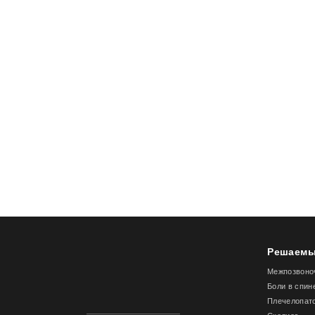
Решаемы
Межпозвоно
Боли в спин
Плечелопат