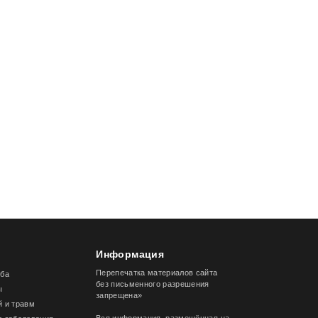
Информация
Перепечатка материалов сайта
лба
без письменного разрешения
ы
запрещена»
й и травм
Вся информация, размещённая на