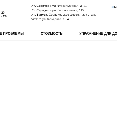
📍
г. Серпухов
ул. Физкультурная, д. 21,
М
📍
г. Серпухов
ул. Ворошилова д..115,
- 20
📍
г. Таруса
, Серпуховское шоссе, парк отель
 - 20
"Welna" ул.Карьерная, 10 А
Е ПРОБЛЕМЫ
СТОИМОСТЬ
УПРАЖНЕНИЕ ДЛЯ Д