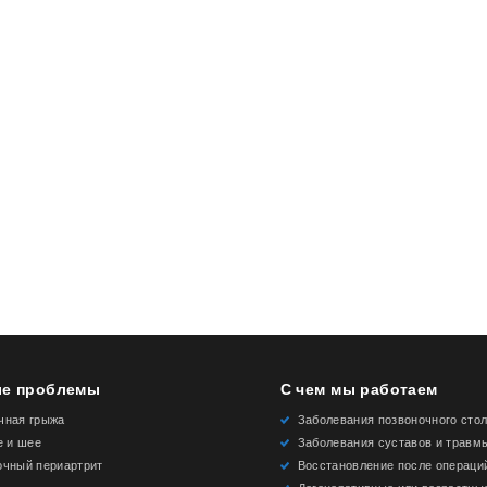
е проблемы
С чем мы работаем
чная грыжа
Заболевания позвоночного сто
е и шее
Заболевания суставов и травм
очный периартрит
Восстановление после операци