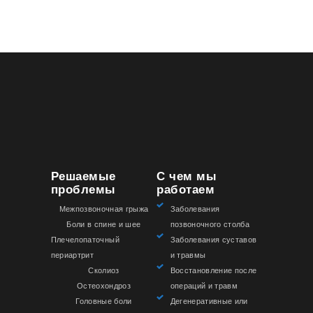
Решаемые
С чем мы
проблемы
работаем
Межпозвоночная грыжа
Заболевания
Боли в спине и шее
позвоночного столба
Плечелопаточный
Заболевания суставов
периартрит
и травмы
Сколиоз
Восстановление после
Остеохондроз
операций и травм
Головные боли
Дегенеративные или