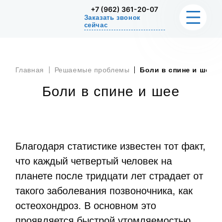
+7 (962) 361-20-07
Заказать звонок
сейчас
О НАС
Главная
Решаемые проблемы
Боли в спине и шее
РЕШАЕМЫЕ ПРОБЛЕМЫ
Боли в спине и шее
СТОИМОСТЬ
УПРАЖНЕНИЕ ДЛЯ ДОМА
Благодаря статистике известен тот факт,
СЕРТИФИКАТЫ
что каждый четвертый человек на
планете после тридцати лет страдает от
КОНТАКТЫ
такого заболевания позвоночника, как
остеохондроз. В основном это
проявляется быстрой утомляемостью,