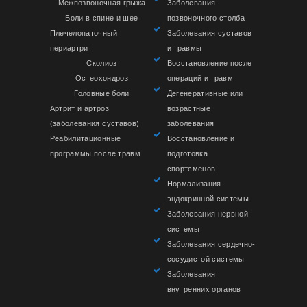
Межпозвоночная грыжа
Заболевания
Боли в спине и шее
позвоночного столба
Плечелопаточный
Заболевания суставов
периартрит
и травмы
Сколиоз
Восстановление после
Остеохондроз
операций и травм
Головные боли
Дегенеративные или
Артрит и артроз
возрастные
(заболевания суставов)
заболевания
Реабилитационные
Восстановление и
программы после травм
подготовка
спортсменов
Нормализация
эндокринной системы
Заболевания нервной
системы
Заболевания сердечно-
сосудистой системы
Заболевания
внутренних органов