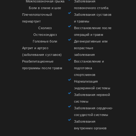
Межпозвоночная грыжа
Заболевания
Боли в спине и шее
позвоночного столба
Плечелопаточный
Заболевания суставов
периартрит
и травмы
Сколиоз
Восстановление после
Остеохондроз
операций и травм
Головные боли
Дегенеративные или
Артрит и артроз
возрастные
(заболевания суставов)
заболевания
Реабилитационные
Восстановление и
программы после травм
подготовка
спортсменов
Нормализация
эндокринной системы
Заболевания нервной
системы
Заболевания сердечно-
сосудистой системы
Заболевания
внутренних органов