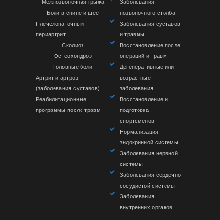
Межпозвоночная грыжа
Заболевания
Боли в спине и шее
позвоночного столба
Плечелопаточный
Заболевания суставов
периартрит
и травмы
Сколиоз
Восстановление после
Остеохондроз
операций и травм
Головные боли
Дегенеративные или
Артрит и артроз
возрастные
(заболевания суставов)
заболевания
Реабилитационные
Восстановление и
программы после травм
подготовка
спортсменов
Нормализация
эндокринной системы
Заболевания нервной
системы
Заболевания сердечно-
сосудистой системы
Заболевания
внутренних органов