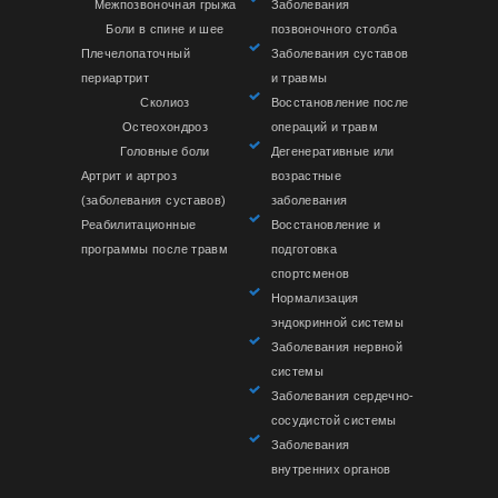
Межпозвоночная грыжа
Заболевания
Боли в спине и шее
позвоночного столба
Плечелопаточный
Заболевания суставов
периартрит
и травмы
Сколиоз
Восстановление после
Остеохондроз
операций и травм
Головные боли
Дегенеративные или
Артрит и артроз
возрастные
(заболевания суставов)
заболевания
Реабилитационные
Восстановление и
программы после травм
подготовка
спортсменов
Нормализация
эндокринной системы
Заболевания нервной
системы
Заболевания сердечно-
сосудистой системы
Заболевания
внутренних органов