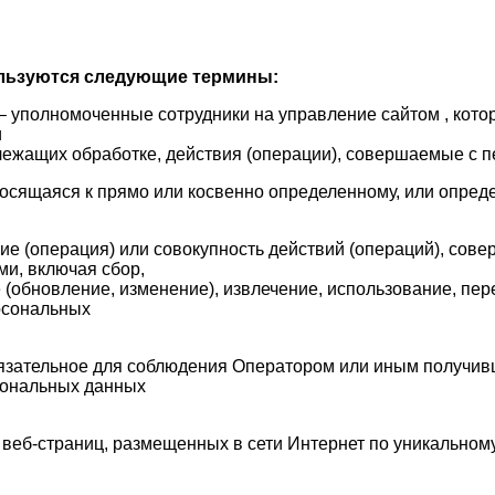
ользуются следующие термины:
– уполномоченные сотрудники на управление сайтом , кото
и
лежащих обработке, действия (операции), совершаемые с 
осящаяся к прямо или косвенно определенному, или опред
ие (операция) или совокупность действий (операций), сов
ми, включая сбор,
 (обновление, изменение), извлечение, использование, пер
рсональных
язательное для соблюдения Оператором или иным получив
рсональных данных
веб-страниц, размещенных в сети Интернет по уникальному ад