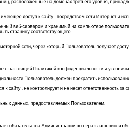
аниц, расположенные на доменах третьего уровня, принадл
о, имеющее доступ к сайту , посредством сети Интернет и 
енный веб-сервером и хранимый на компьютере пользовател
рыть страницу соответствующего
ьютерной сети, через который Пользователь получает доступ
сие с настоящей Политикой конфиденциальности и условия
циальности Пользователь должен прекратить использование
к сайту . не контролирует и не несет ответственность за 
альных данных, предоставляемых Пользователем.
вает обязательства Администрации по неразглашению и о