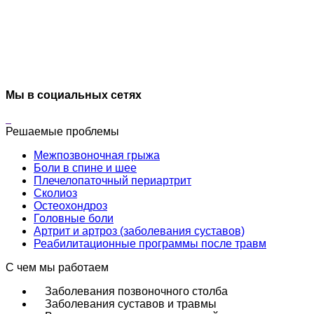
Мы в социальных сетях
Решаемые проблемы
Межпозвоночная грыжа
Боли в спине и шее
Плечелопаточный периартрит
Сколиоз
Остеохондроз
Головные боли
Артрит и артроз (заболевания суставов)
Реабилитационные программы после травм
С чем мы работаем
Заболевания позвоночного столба
Заболевания суставов и травмы