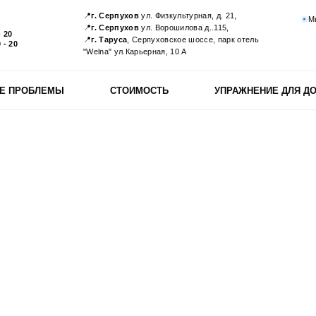
📍
г. Серпухов
ул. Физкультурная, д. 21,
М
📍
г. Серпухов
ул. Ворошилова д..115,
- 20
📍
г. Таруса
, Серпуховское шоссе, парк отель
 - 20
"Welna" ул.Карьерная, 10 А
Е ПРОБЛЕМЫ
СТОИМОСТЬ
УПРАЖНЕНИЕ ДЛЯ Д