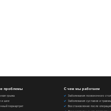
е проблемы
С чем мы работаем
чная грыжа
Заболевания позвоночного сто
е и шее
Заболевания суставов и травм
очный периартрит
Восстановление после операци