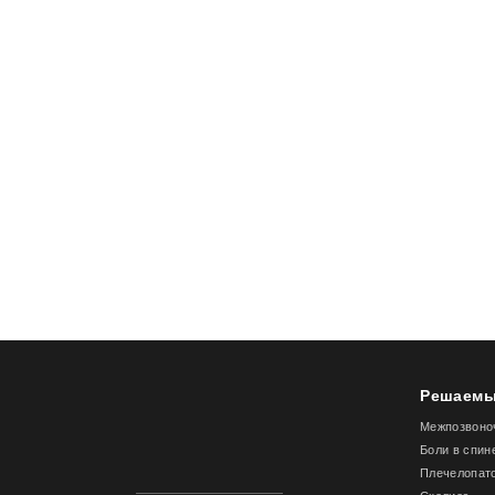
Решаемы
Межпозвоно
Боли в спин
Плечелопат