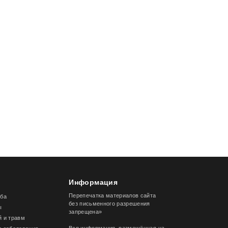
Информация
Перепечатка материалов сайта
лба
без письменного разрешения
ы
запрещена»
й и травм
Вся информация, размещённая на