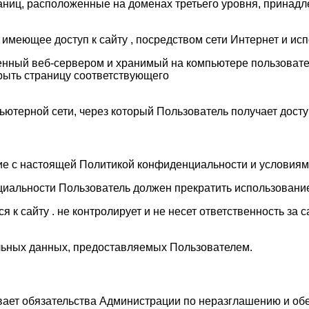
аниц, расположенные на доменах третьего уровня, принадл
о, имеющее доступ к сайту , посредством сети Интернет и 
енный веб-сервером и хранимый на компьютере пользовател
рыть страницу соответствующего
ьютерной сети, через который Пользователь получает доступ
сие с настоящей Политикой конфиденциальности и условия
циальности Пользователь должен прекратить использование
к сайту . не контролирует и не несет ответственность за 
альных данных, предоставляемых Пользователем.
вает обязательства Администрации по неразглашению и о