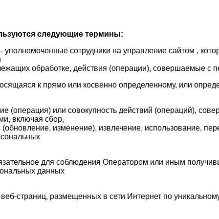
ользуются следующие термины:
– уполномоченные сотрудники на управление сайтом , кото
и
лежащих обработке, действия (операции), совершаемые с 
осящаяся к прямо или косвенно определенному, или опред
ие (операция) или совокупность действий (операций), сов
ми, включая сбор,
 (обновление, изменение), извлечение, использование, пер
рсональных
язательное для соблюдения Оператором или иным получив
рсональных данных
веб-страниц, размещенных в сети Интернет по уникальному ад