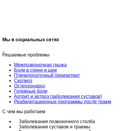
Мы в социальных сетях
Решаемые проблемы
Межпозвоночная грыжа
Боли в спине и шее
Плечелопаточный периартрит
Сколиоз
Остеохондроз
Головные боли
Артрит и артроз (заболевания суставов)
Реабилитационные программы после травм
С чем мы работаем
Заболевания позвоночного столба
Заболевания суставов и травмы