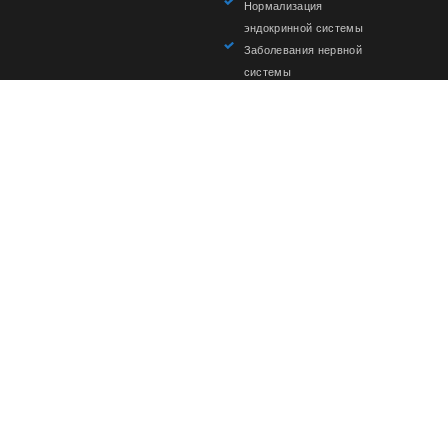
Нормализация
эндокринной системы
Заболевания нервной
системы
Заболевания сердечно-
сосудистой системы
Заболевания
внутренних органов
Информация
Перепечатка материалов сайта без письменного
разрешения запрещена»
Вся информация, размещённая на сайте, носит
ознакомительный характер и может отличаться от
действительности.
Мы в социальных сетях