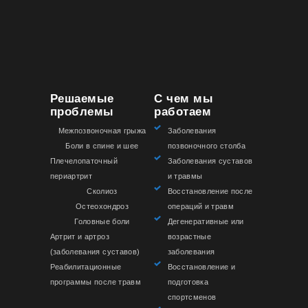
Решаемые
С чем мы
проблемы
работаем
Межпозвоночная грыжа
Заболевания
Боли в спине и шее
позвоночного столба
Плечелопаточный
Заболевания суставов
периартрит
и травмы
Сколиоз
Восстановление после
Остеохондроз
операций и травм
Головные боли
Дегенеративные или
Артрит и артроз
возрастные
(заболевания суставов)
заболевания
Реабилитационные
Восстановление и
программы после травм
подготовка
спортсменов