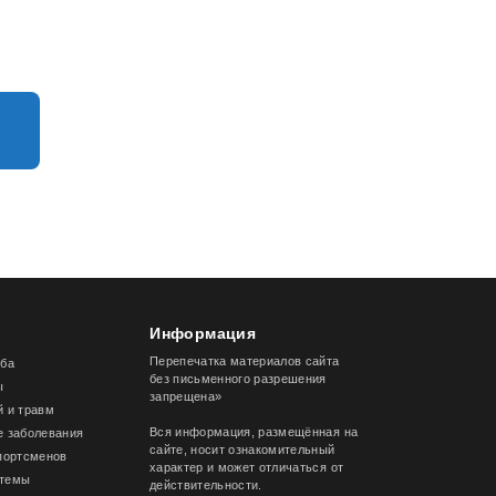
Информация
Перепечатка материалов сайта
лба
без письменного разрешения
ы
запрещена»
й и травм
Вся информация, размещённая на
е заболевания
сайте, носит ознакомительный
спортсменов
характер и может отличаться от
стемы
действительности.