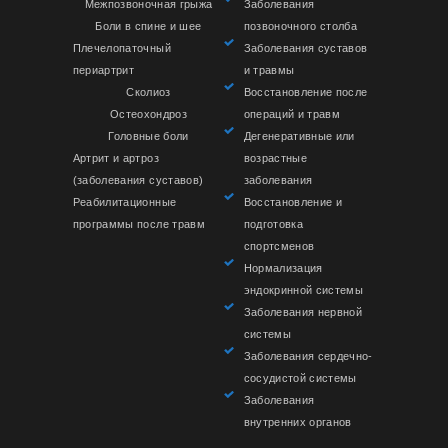
Межпозвоночная грыжа
Заболевания
Боли в спине и шее
позвоночного столба
Плечелопаточный
Заболевания суставов
периартрит
и травмы
Сколиоз
Восстановление после
Остеохондроз
операций и травм
Головные боли
Дегенеративные или
Артрит и артроз
возрастные
(заболевания суставов)
заболевания
Реабилитационные
Восстановление и
программы после травм
подготовка
спортсменов
Нормализация
эндокринной системы
Заболевания нервной
системы
Заболевания сердечно-
сосудистой системы
Заболевания
внутренних органов